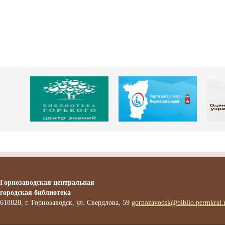
Горнозаводская центральная
городская библиотека
618820, г. Горнозаводск, ул. Свердлова, 59
gornozavodsk@biblio.permkrai.