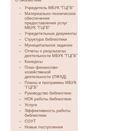
О библиотеке
Учредитель МБУК "ГЦГБ"
Материально-техническое
обеспечение
предоставления услуг
МБУК "ГЦГБ"
Учредительные документы
Структура библиотеки
Муниципальное задание
Отчеты о результатах
деятельности МБУК "ГЦГБ"
Конкурсы
План финансово-
хозяйственой
деятельности (ПФХД)
Планы и программы МБУК
"ГЦГБ"
Руководство библиотеки
НОК работы библиотеки
Услуги
Эффективность работы
библиотеки
СОУТ
Новые поступления