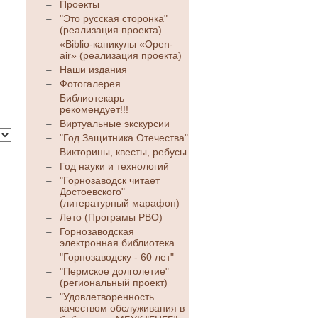
Проекты
"Это русская сторонка"
(реализация проекта)
«Biblio-каникулы «Open-
air» (реализация проекта)
Наши издания
Фотогалерея
Библиотекарь
рекомендует!!!
Виртуальные экскурсии
"Год Защитника Отечества"
Викторины, квесты, ребусы
Год науки и технологий
"Горнозаводск читает
Достоевского"
(литературный марафон)
Лето (Програмы РВО)
Горнозаводская
электронная библиотека
"Горнозаводску - 60 лет"
"Пермское долголетие"
(региональный проект)
"Удовлетворенность
качеством обслуживания в