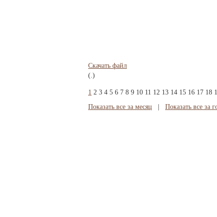
Скачать файл
(.)
1
2
3
4
5
6
7
8
9
10
11
12
13
14
15
16
17
18
Показать все за месяц
|
Показать все за г