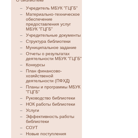
О библиотеке
Учредитель МБУК "ГЦГБ"
Материально-техническое
обеспечение
предоставления услуг
МБУК "ГЦГБ"
Учредительные документы
Структура библиотеки
Муниципальное задание
Отчеты о результатах
деятельности МБУК "ГЦГБ"
Конкурсы
План финансово-
хозяйственой
деятельности (ПФХД)
Планы и программы МБУК
"ГЦГБ"
Руководство библиотеки
НОК работы библиотеки
Услуги
Эффективность работы
библиотеки
СОУТ
Новые поступления