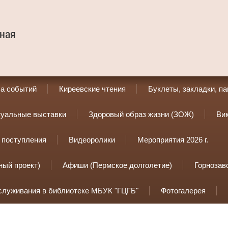
ная
а событий
Киреевские чтения
Буклеты, закладки, п
туальные выставки
Здоровый образ жизни (ЗОЖ)
Ви
 поступления
Видеоролики
Мероприятия 2026 г.
ный проект)
Афиши (Пермское долголетие)
Горнозав
служивания в библиотеке МБУК "ГЦГБ"
Фотогалерея