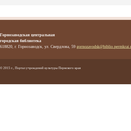
Горнозаводская центральная
городская библиотека
618820, г. Горнозаводск, ул. Свердлова, 59
gornozavodsk@biblio.permkrai.
© 2015 г., Портал учреждений культуры Пермского края