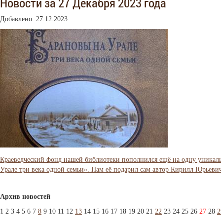
Новости за 27 Декабря 2023 года
Добавлено: 27.12.2023
Краеведческий фонд нашей библиотеки пополнился ещё на одну уникал
Урале три века одной семьи». Нам её подарил сам автор Кирилл Юрьеви
Архив новостей
1
2
3
4
5
6
7
8
9
10
11
12
13
14
15
16
17
18
19
20
21
22
23
24
25
26
27
28
2