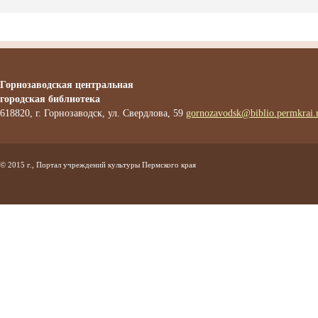
Горнозаводская центральная
городская библиотека
618820, г. Горнозаводск, ул. Свердлова, 59
gornozavodsk@biblio.permkrai.
© 2015 г., Портал учреждений культуры Пермского края